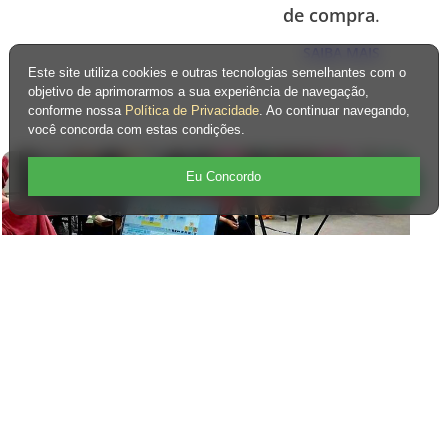
de compra
.
SAIBA MAIS
Este site utiliza cookies e outras tecnologias semelhantes com o
objetivo de aprimorarmos a sua experiência de navegação,
conforme nossa
Política de Privacidade
. Ao continuar navegando,
você concorda com estas condições.
Eu Concordo